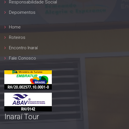
Responsabilidade Social
25 A 29/03/2027
Depoimentos
POÇOS DE CALDAS / MG
01 A 05/04/2027
Home
FOZ DO IGUAÇU / PR
Roteiros
09 A 13/04/2027
Encontro Inaraí
Fale Conosco
Inaraí Tour