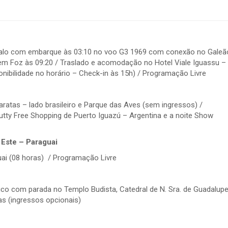
com embarque às 03:10 no voo G3 1969 com conexão no Galeã
 em Foz às 09:20 / Traslado e acomodação no Hotel Viale Iguassu –
onibilidade no horário – Check-in às 15h) / Programação Livre
atas – lado brasileiro e Parque das Aves (sem ingressos) /
ty Free Shopping de Puerto Iguazú – Argentina e a noite Show
 Este – Paraguai
i (08 horas) / Programação Livre
o com parada no Templo Budista, Catedral de N. Sra. de Guadalupe
as (ingressos opcionais)