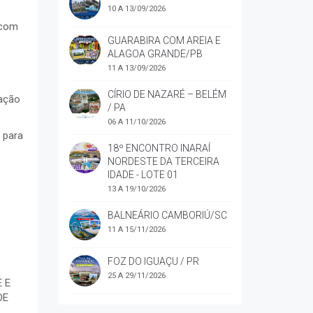
10 A 13/09/2026
 com
GUARABIRA COM AREIA E
ALAGOA GRANDE/PB
11 A 13/09/2026
CÍRIO DE NAZARÉ – BELÉM
ação
/ PA
06 A 11/10/2026
 para
18º ENCONTRO INARAÍ
NORDESTE DA TERCEIRA
IDADE - LOTE 01
13 A 19/10/2026
BALNEÁRIO CAMBORIÚ/SC
11 A 15/11/2026
FOZ DO IGUAÇU / PR
25 A 29/11/2026
 E
DE
BALAIO CULTURAL EM