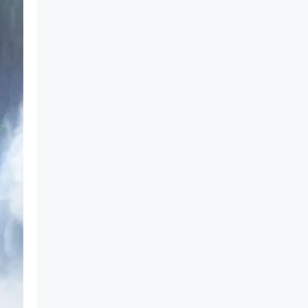
BELEZAS DE GOIÁS
25 A 29/03/2027
POÇOS DE CALDAS / MG
01 A 05/04/2027
FOZ DO IGUAÇU / PR
09 A 13/04/2027