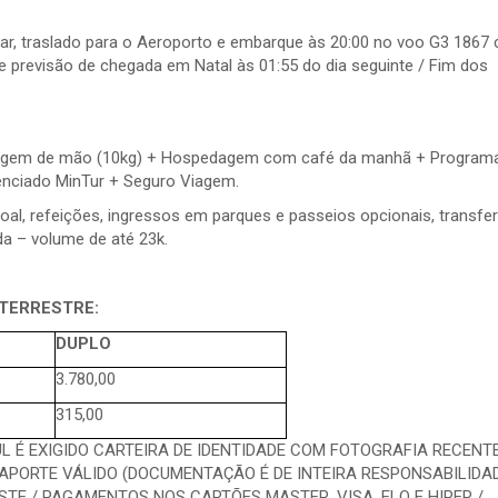
r, traslado para o Aeroporto e embarque às 20:00 no voo G3 1867
e previsão de chegada em Natal às 01:55 do dia seguinte / Fim dos
gem de mão (10kg) + Hospedagem com café da manhã + Program
enciado MinTur + Seguro Viagem.
oal, refeições, ingressos em parques e passeios opcionais, transfer
a – volume de até 23k.
 TERRESTRE:
DUPLO
3.780,00
315,00
 É EXIGIDO CARTEIRA DE IDENTIDADE COM FOTOGRAFIA RECENTE
APORTE VÁLIDO (DOCUMENTAÇÃO É DE INTEIRA RESPONSABILIDA
STE / PAGAMENTOS NOS CARTÕES MASTER, VISA, ELO E HIPER /