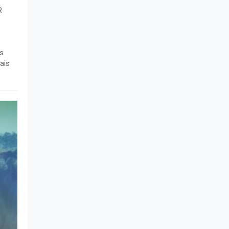
AREIA/PB
R
27 A 29/11/2026
CONFRATERNIZAÇÃO
NATALINA INARAÍ
às
19 E 20/12/2026
ais
REVEILLON EM LISBOA –
PORTUGAL
28/12/2026 A 04/01/2027
FÉRIAS DE JANEIRO – 3
BANDEIRAS
18 A 30/01/2027
11º FESTIVAL INARAÍ DE
TURISMO SÊNIOR
02 A 07/03/2027
CAMPOS DO JORDÃO COM
SÃO PAULO
19 A 23/03/2027