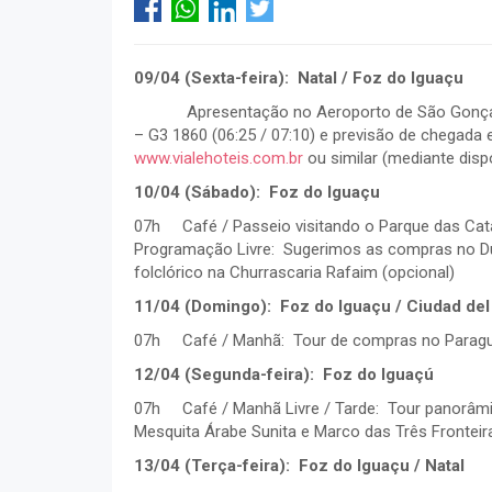
09/04 (Sexta-feira): Natal / Foz do Iguaçu
Apresentação no Aeroporto de São Gonçalo 
– G3 1860 (06:25 / 07:10) e previsão de chegada
www.vialehoteis.com.br
ou similar (mediante disp
10/04 (Sábado):
Foz do Iguaçu
07h Café / Passeio visitando o Parque das Catar
Programação Livre: Sugerimos as compras no Dut
folclórico na Churrascaria Rafaim (opcional)
11/04 (Domingo): Foz do Iguaçu / Ciudad del
07h Café / Manhã: Tour de compras no Paragua
12/04 (Segunda-feira): Foz do Iguaçú
07h Café / Manhã Livre / Tarde: Tour panorâmic
Mesquita Árabe Sunita e Marco das Três Fronteir
13/04 (Terça-feira): Foz do Iguaçu / Natal