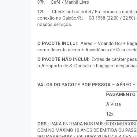
07h Café / Manhã Livre
12h Check-out no hotel / Em horário a combina
conexão no Galeão/RJ – G3 1968 (22:00 / 22:50) 
nossos serviços.
O PACOTE INCLUI:
Aéreo – Voando Gol + Baga
como descrita acima + Assistência de Guia cred
O PACOTE NÃO INCLUI:
Extras de caráter pess
o Aeroporto de S. Gonçalo e bagagem despachad
VALOR DO PACOTE POR PESSOA – AÉREO +
PAGAMENTO
À Vista
12x
OBS.:
PARA ENTRADA NOS PAÍSES DO MERCOSUL
COM NO MÁXIMO 10 ANOS DE EMITIDA OU PASS
DO PASSAGEIRO) /
VALORES SUJEITOS A REAJU